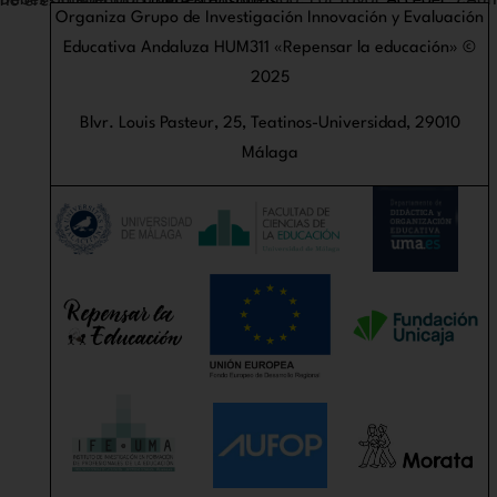
Debes acceder para ver éste contenido. Por favor
Acceder
. ¿Aún no eres miembro?
Únete a nosotros
Organiza Grupo de Investigación Innovación y Evaluación
Educativa Andaluza HUM311 «Repensar la educación» ©
2025
Blvr. Louis Pasteur, 25, Teatinos-Universidad, 29010
Málaga