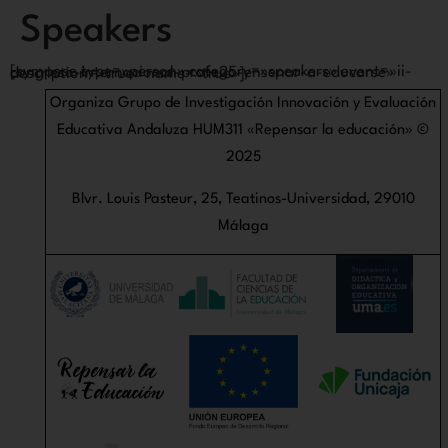
Speakers
[sympose type=»person» category=»speakers» event=»ii-congreso-internacional-profe25-ensenar-a-educarse» description=»true» name=»true»]
Organiza Grupo de Investigación Innovación y Evaluación
Educativa Andaluza HUM311 «Repensar la educación» ©
2025
Blvr. Louis Pasteur, 25, Teatinos-Universidad, 29010
Málaga