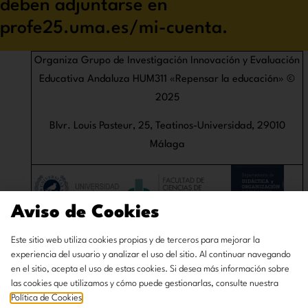
deben adjuntarse en
profe25.uma.es/mi-cuenta.
Organiza Grupo de Investigación Innovación y Evaluación
Educativa Andaluza HUM311 «Repensar la educación» ©
2025
Blvr. Louis Pasteur, 25, Teatinos-Universidad, 29010
Málaga
Aviso de Cookies
Este sitio web utiliza cookies propias y de terceros para mejorar la
experiencia del usuario y analizar el uso del sitio. Al continuar navegando
en el sitio, acepta el uso de estas cookies. Si desea más información sobre
las cookies que utilizamos y cómo puede gestionarlas, consulte nuestra
Política de Cookies
.