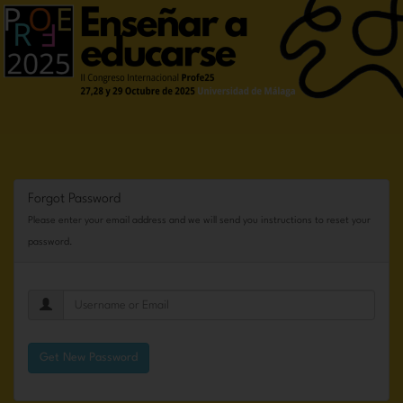
Forgot Password
Please enter your email address and we will send you instructions to reset your
password.
Get New Password