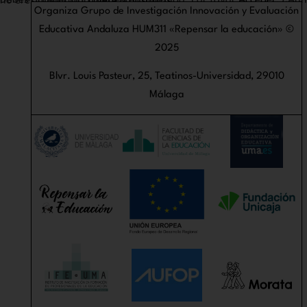
Debes acceder para ver éste contenido. Por favor
Acceder
. ¿Aún no eres miembro?
Únete a nosotros
Organiza Grupo de Investigación Innovación y Evaluación
Educativa Andaluza HUM311 «Repensar la educación» ©
2025
Blvr. Louis Pasteur, 25, Teatinos-Universidad, 29010
Málaga