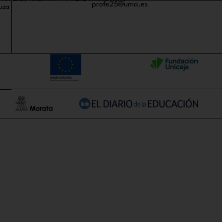
n no eres miembro?
Únete a nosotros
profe25@uma.es
uza