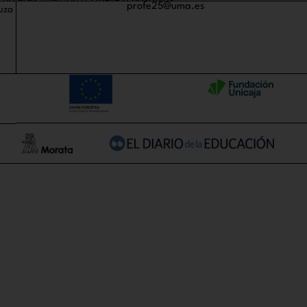
n no eres miembro?
Únete a nosotros
profe25@uma.es
uza