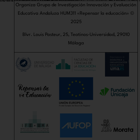
Debes acceder para ver éste contenido. Por favor
Acceder
. ¿Aún no eres miembro?
Únete a nosotros
Organiza Grupo de Investigación Innovación y Evaluación
Educativa Andaluza HUM311 «Repensar la educación» ©
2025
Blvr. Louis Pasteur, 25, Teatinos-Universidad, 29010
Málaga