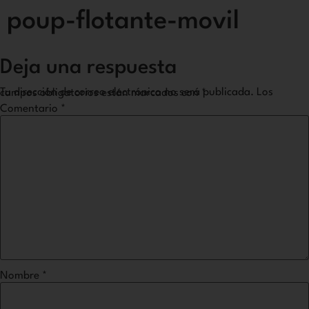
poup-flotante-movil
Deja una respuesta
Tu dirección de correo electrónico no será publicada.
Los campos obligatorios están marcados con
*
Comentario
*
Nombre
*